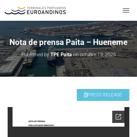
T
O
G
G
L
Nota de prensa Paita – Hueneme
E
N
Published by
TPE Paita
on
octubre 13, 2025
A
V
I
G
A
T
I
PRESS RELEASE
O
N