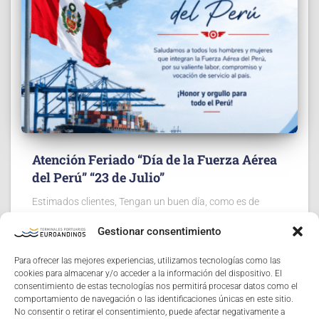
Atención Feriado “Día de la Fuerza Aérea
del Perú” “23 de Julio”
Estimados clientes, Tengan un buen día, como es de
vuestro conocimiento, el próximo jueves 23/07/26 es
Gestionar consentimiento
considerado en el calendario como feriado, por tal
motivo, les agradeceremos tomar las precauciones
Para ofrecer las mejores experiencias, utilizamos tecnologías como las
necesarias para las “solicitudes de preliquidaciones y
cookies para almacenar y/o acceder a la información del dispositivo. El
aprobaciones
Read more…
consentimiento de estas tecnologías nos permitirá procesar datos como el
comportamiento de navegación o las identificaciones únicas en este sitio.
No consentir o retirar el consentimiento, puede afectar negativamente a