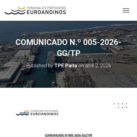
T
O
G
G
L
COMUNICADO N.º 005-2026-
E
N
GG/TP
A
V
Published by
TPE Paita
on
abril 2, 2026
I
G
A
T
I
O
N