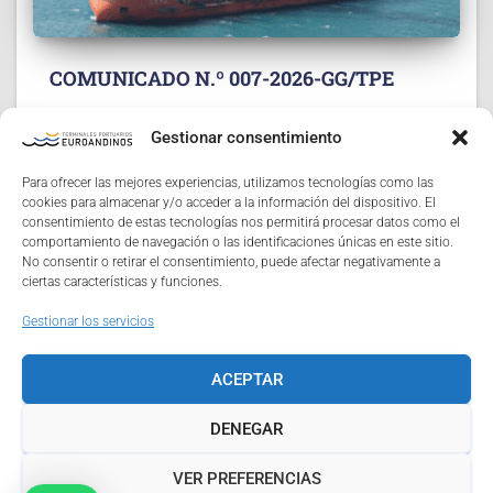
COMUNICADO N.º 007-2026-GG/TPE
«PROYECTO DE ADENDA N.° 02 AL CONTRATO DE
Gestionar consentimiento
ACCESO PARA LA PRESTACIÓN DEL SERVICIO DE
REMOLCAJE CON SAAM TOWAGE PERU S.A.C.»
Para ofrecer las mejores experiencias, utilizamos tecnologías como las
Terminales Portuarios Euroandinos Paita S.A. y SAAM
cookies para almacenar y/o acceder a la información del dispositivo. El
Towage Peru S.A.C., han suscrito el Proyecto
Read more…
consentimiento de estas tecnologías nos permitirá procesar datos como el
comportamiento de navegación o las identificaciones únicas en este sitio.
No consentir o retirar el consentimiento, puede afectar negativamente a
ciertas características y funciones.
Gestionar los servicios
INICIO
TARIFAS
NOSOTROS
CERTIFICACIONES
ACEPTAR
CONTACTO
POLITICAS
REGLAMENTOS
DENEGAR
PROCEDIMIENTOS
RECLAMOS
CANAL DE DENUNCIAS TPE
VER PREFERENCIAS