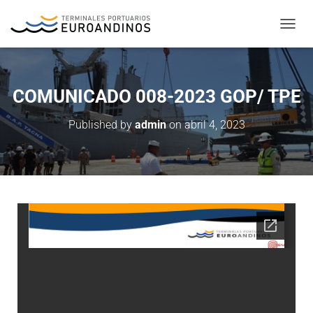
T
O
G
G
L
COMUNICADO 008-2023 GOP/ TPE
E
N
Published by
admin
on
abril 4, 2023
A
V
I
G
A
T
I
O
N