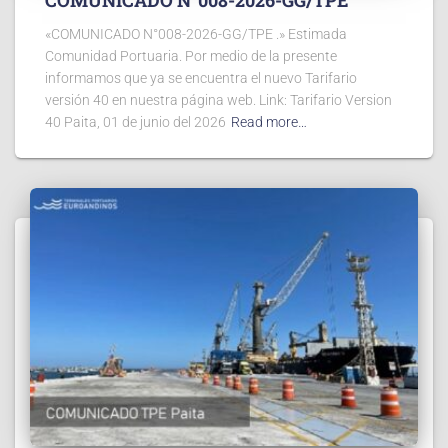
«COMUNICADO N°008-2026-GG/TPE .» Estimada
Comunidad Portuaria. Por medio de la presente
informamos que ya se encuentra el nuevo Tarifario
versión 40 en nuestra página web. Link: Tarifario Version
40 Paita, 01 de junio del 2026
Read more…