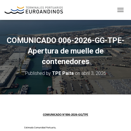
T
O
G
G
L
COMUNICADO 006-2026-GG-TPE-
E
N
Apertura de muelle de
A
V
contenedores
I
G
Published by
TPE Paita
on
abril 3, 2026
A
T
I
O
N