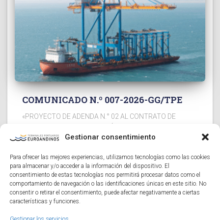
COMUNICADO N.º 007-2026-GG/TPE
«PROYECTO DE ADENDA N.° 02 AL CONTRATO DE
ACCESO PARA LA PRESTACIÓN DEL SERVICIO DE
Gestionar consentimiento
REMOLCAJE CON SAAM TOWAGE PERU S.A.C.»
Terminales Portuarios Euroandinos Paita S.A. y SAAM
Para ofrecer las mejores experiencias, utilizamos tecnologías como las cookies
Towage Peru S.A.C., han suscrito el Proyecto
para almacenar y/o acceder a la información del dispositivo. El
Read more…
consentimiento de estas tecnologías nos permitirá procesar datos como el
comportamiento de navegación o las identificaciones únicas en este sitio. No
consentir o retirar el consentimiento, puede afectar negativamente a ciertas
características y funciones.
Gestionar los servicios