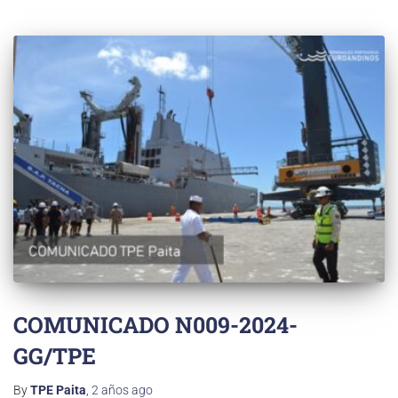
COMUNICADO N009-2024-
GG/TPE
By
TPE Paita
,
2 años
ago