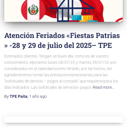
Atención Feriados «Fiestas Patrias
» -28 y 29 de julio del 2025– TPE
Estimados clientes, Tengan un buen día, como es de vuestro
conocimiento, elpróximo lunes 28/07/25 y martes 29/07/25 son
considerados en el calendariocomo feriado, por tal motivo, les
agradeceremos tomar las precaucionesnecesarias para las
“solicitudes de servicio – pagos al contado” que requieranpara los
días indicados. Las solicitudes de servicios- pagos
Read more…
By
TPE Paita
,
1 año
ago