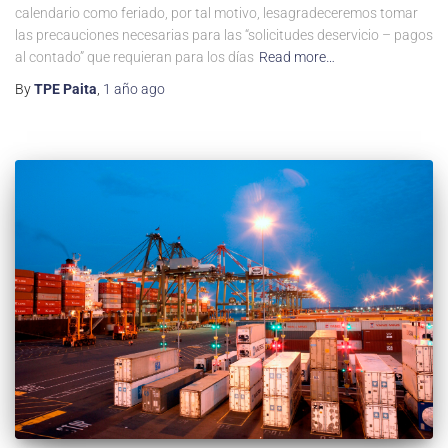
calendario como feriado, por tal motivo, lesagradeceremos tomar
las precauciones necesarias para las “solicitudes deservicio – pagos
al contado” que requieran para los días
Read more…
By
TPE Paita
,
1 año
ago