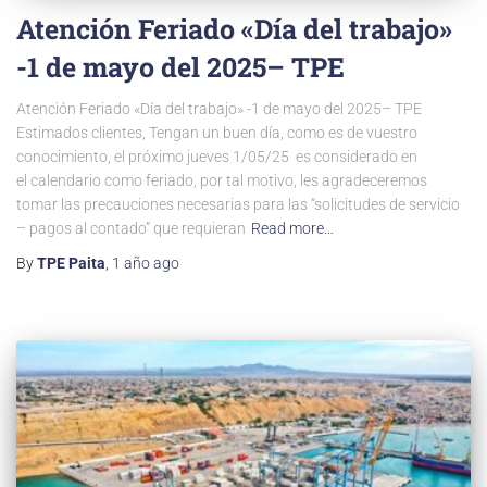
Atención Feriado «Día del trabajo»
-1 de mayo del 2025– TPE
Atención Feriado «Día del trabajo» -1 de mayo del 2025– TPE
Estimados clientes, Tengan un buen día, como es de vuestro
conocimiento, el próximo jueves 1/05/25 es considerado en
el calendario como feriado, por tal motivo, les agradeceremos
tomar las precauciones necesarias para las “solicitudes de servicio
– pagos al contado” que requieran
Read more…
By
TPE Paita
,
1 año
ago