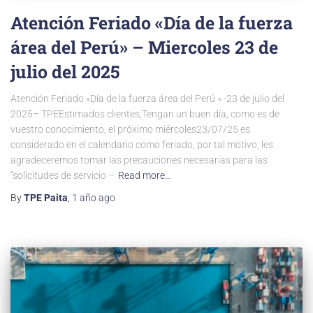
Atención Feriado «Día de la fuerza
área del Perú» – Miercoles 23 de
julio del 2025
Atención Feriado «Día de la fuerza área del Perú » -23 de julio del
2025– TPEEstimados clientes,Tengan un buen día, como es de
vuestro conocimiento, el próximo miércoles23/07/25 es
considerado en el calendario como feriado, por tal motivo, les
agradeceremos tomar las precauciones necesarias para las
“solicitudes de servicio –
Read more…
By
TPE Paita
,
1 año
ago